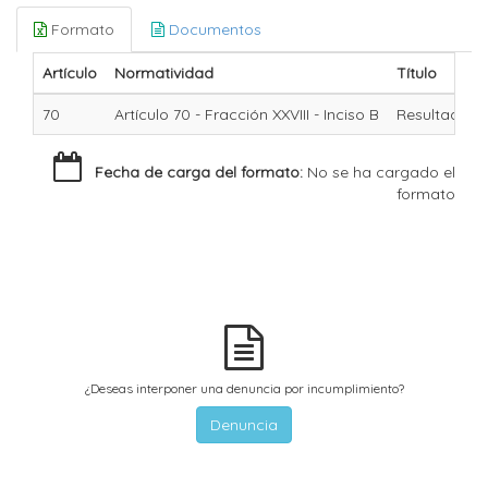
Formato
Documentos
Artículo
Normatividad
Título
70
Artículo 70 - Fracción XXVIII - Inciso B
Resultados 
Fecha de carga del formato:
No se ha cargado el
formato
¿Deseas interponer una denuncia por incumplimiento?
Denuncia