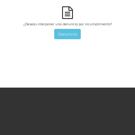
¿Deseas interponer una denuncia por incumplimiento?
Denuncia