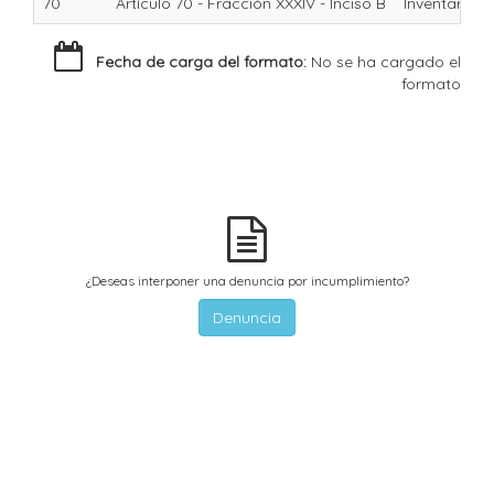
70
Artículo 70 - Fracción XXXIV - Inciso B
Inventario d
Fecha de carga del formato:
No se ha cargado el
formato
¿Deseas interponer una denuncia por incumplimiento?
Denuncia